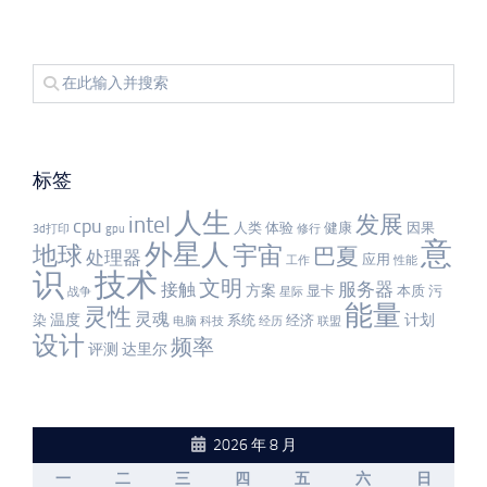
标签
人生
发展
intel
cpu
人类
体验
健康
因果
3d打印
gpu
修行
意
外星人
宇宙
地球
巴夏
处理器
应用
工作
性能
识
技术
文明
服务器
接触
方案
显卡
本质
污
战争
星际
能量
灵性
灵魂
温度
计划
染
系统
经济
电脑
科技
经历
联盟
设计
频率
评测
达里尔
2026 年 8 月
一
二
三
四
五
六
日