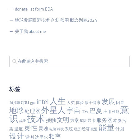
donate list form EDA
地球发展联盟技术 企划 蓝图 概念列表2024
关于我 about me
标签
人生
发展
intel
cpu
人类
体验
健康
因果
3d打印
gpu
修行
意
外星人
宇宙
地球
巴夏
处理器
应用
工作
性能
识
技术
文明
服务器
接触
方案
显卡
本质
污
战争
星际
能量
灵性
灵魂
温度
计划
染
系统
经济
电脑
科技
经历
联盟
设计
频率
评测
达里尔