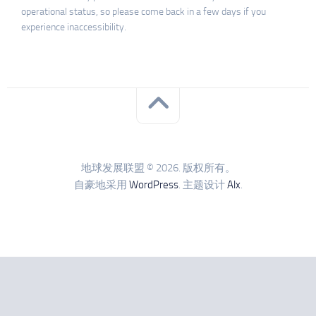
operational status, so please come back in a few days if you
experience inaccessibility.
地球发展联盟 © 2026. 版权所有。
自豪地采用
WordPress
. 主题设计
Alx
.