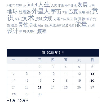
人生
发展
intel
cpu
人类
体验
健康
因果
3d打印
gpu
修行
意
外星人
宇宙
地球
巴夏
处理器
应用
工作
性能
识
技术
文明
服务器
接触
方案
显卡
本质
污
战争
星际
能量
灵性
灵魂
温度
计划
染
系统
经济
电脑
科技
经历
联盟
设计
频率
评测
达里尔
2020 年 9 月
一
二
三
四
五
六
日
1
2
3
4
5
6
7
8
9
10
11
12
13
14
15
16
17
18
19
20
21
22
23
24
25
26
27
28
29
30
« 8 月
10 月 »