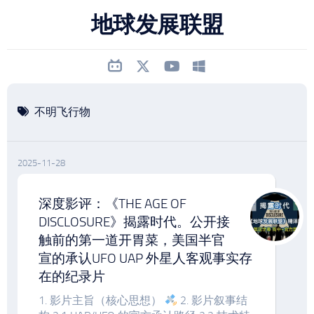
跳
地球发展联盟
至
内
容
不明飞行物
2025-11-28
深度影评：《THE AGE OF
DISCLOSURE》揭露时代。公开接
触前的第一道开胃菜，美国半官
宣的承认UFO UAP 外星人客观事实存
在的纪录片
1. 影片主旨（核心思想）
2. 影片叙事结