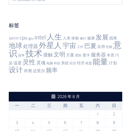
标签
人生
发展
intel
cpu
人类
体验
健康
因果
3d打印
gpu
修行
意
外星人
宇宙
地球
巴夏
处理器
应用
工作
性能
识
技术
文明
服务器
接触
方案
显卡
本质
污
战争
星际
能量
灵性
灵魂
温度
计划
染
系统
经济
电脑
科技
经历
联盟
设计
频率
评测
达里尔
2026 年 8 月
一
二
三
四
五
六
日
1
2
3
4
5
6
7
8
9