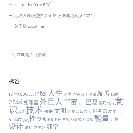
donate list form EDA
地球发展联盟技术 企划 蓝图 概念列表2024
关于我 about me
标签
人生
发展
intel
cpu
人类
体验
健康
因果
3d打印
gpu
修行
意
外星人
宇宙
地球
巴夏
处理器
应用
工作
性能
识
技术
文明
服务器
接触
方案
显卡
本质
污
战争
星际
能量
灵性
灵魂
温度
计划
染
系统
经济
电脑
科技
经历
联盟
设计
频率
评测
达里尔