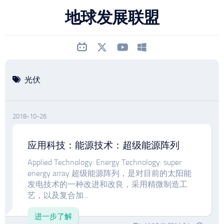
跳
地球发展联盟
至
内
容
光伏
2018-10-26
应用科技：能源技术：超级能源阵列
Applied Technology: Energy Technology: super
energy array 超级能源阵列，是对目前的太阳能
发电技术的一种改进和改良，采用精微制造工
艺，以及复合加...
进一步了解