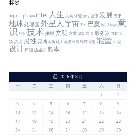
标签
人生
发展
intel
cpu
人类
体验
健康
因果
3d打印
gpu
修行
意
外星人
宇宙
地球
巴夏
处理器
应用
工作
性能
识
技术
文明
服务器
接触
方案
显卡
本质
污
战争
星际
能量
灵性
灵魂
温度
计划
染
系统
经济
电脑
科技
经历
联盟
设计
频率
评测
达里尔
2026 年 8 月
一
二
三
四
五
六
日
1
2
3
4
5
6
7
8
9
10
11
12
13
14
15
16
17
18
19
20
21
22
23
24
25
26
27
28
29
30