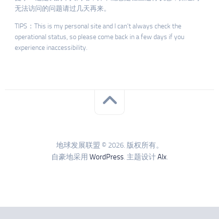
无法访问的问题请过几天再来。
TIPS：This is my personal site and I can’t always check the
operational status, so please come back in a few days if you
experience inaccessibility.
地球发展联盟 © 2026. 版权所有。
自豪地采用
WordPress
. 主题设计
Alx
.