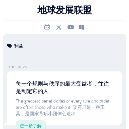
跳
地球发展联盟
至
内
容
利益
2018-10-26
每一个规则与秩序的最大受益者，往往
是制定它的人
The greatest beneficiaries of every rule and order
are often those who make it. 政府只是一种工
具，是国家背后小团体创造出...
进一步了解