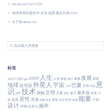
donate list form EDA
地球发展联盟技术 企划 蓝图 概念列表2024
关于我 about me
标签
人生
发展
intel
cpu
人类
体验
健康
因果
3d打印
gpu
修行
意
外星人
宇宙
地球
巴夏
处理器
应用
工作
性能
识
技术
文明
服务器
接触
方案
显卡
本质
污
战争
星际
能量
灵性
灵魂
温度
计划
染
系统
经济
电脑
科技
经历
联盟
设计
频率
评测
达里尔