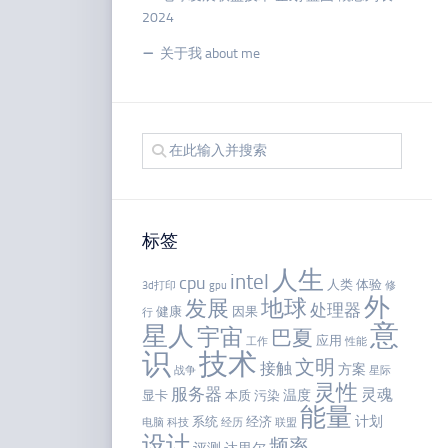
2024
关于我 about me
标签
人生
intel
cpu
人类
体验
3d打印
gpu
修
外
地球
发展
处理器
健康
因果
行
意
星人
宇宙
巴夏
应用
工作
性能
识
技术
文明
接触
方案
战争
星际
灵性
服务器
灵魂
温度
显卡
本质
污染
能量
计划
系统
经济
电脑
科技
经历
联盟
设计
频率