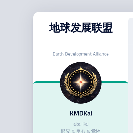
跳
至
地球发展联盟
内
容
Earth Development Alliance
KMDKai
aka: Kai
眼界 & 良心 & 觉性