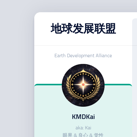
跳
至
地球发展联盟
内
容
Earth Development Alliance
KMDKai
aka: Kai
眼界 & 良心 & 觉性