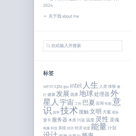
2024
关于我 about me
标签
人生
intel
cpu
人类
体验
3d打印
gpu
修
外
地球
发展
处理器
健康
因果
行
意
星人
宇宙
巴夏
应用
工作
性能
识
技术
文明
接触
方案
战争
星际
灵性
服务器
灵魂
温度
显卡
本质
污染
能量
计划
系统
经济
电脑
科技
经历
联盟
设计
频率