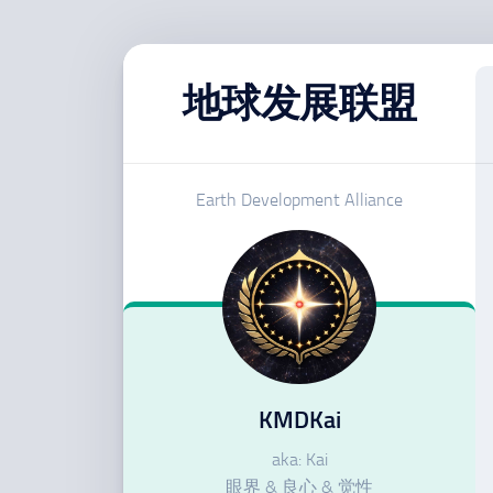
跳
至
地球发展联盟
内
容
Earth Development Alliance
KMDKai
aka: Kai
眼界 & 良心 & 觉性