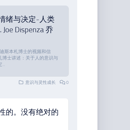
情绪与决定-人类
 Dispenza 乔
a 乔 迪斯本札博士的视频和信
札博士讲述：关于人的意识与
..
意识与灵性成长
0
性的。没有绝对的