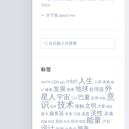
2024
关于我 about me
标签
人生
intel
cpu
人类
体验
3d打印
gpu
修
外
地球
发展
处理器
健康
因果
行
意
星人
宇宙
巴夏
应用
工作
性能
识
技术
文明
接触
方案
战争
星际
灵性
服务器
灵魂
温度
显卡
本质
污染
能量
计划
系统
经济
电脑
科技
经历
联盟
设计
频率