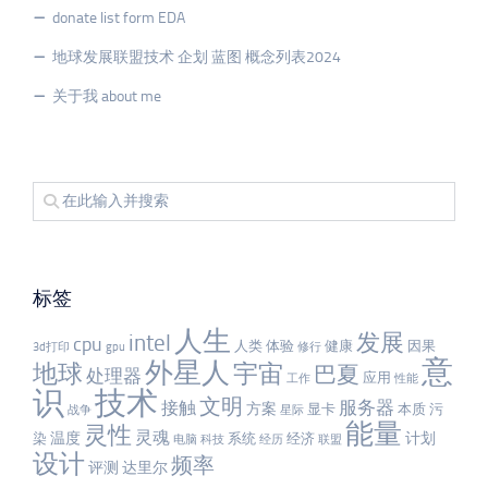
donate list form EDA
地球发展联盟技术 企划 蓝图 概念列表2024
关于我 about me
标签
人生
发展
intel
cpu
人类
体验
健康
因果
3d打印
gpu
修行
意
外星人
宇宙
地球
巴夏
处理器
应用
工作
性能
识
技术
文明
服务器
接触
方案
显卡
本质
污
战争
星际
能量
灵性
灵魂
温度
计划
染
系统
经济
电脑
科技
经历
联盟
设计
频率
评测
达里尔