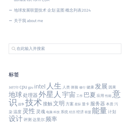
地球发展联盟技术 企划 蓝图 概念列表2024
关于我 about me
标签
人生
发展
intel
cpu
人类
体验
健康
因果
3d打印
gpu
修行
意
外星人
宇宙
地球
巴夏
处理器
应用
工作
性能
识
技术
文明
服务器
接触
方案
显卡
本质
污
战争
星际
能量
灵性
灵魂
温度
计划
染
系统
经济
电脑
科技
经历
联盟
设计
频率
评测
达里尔