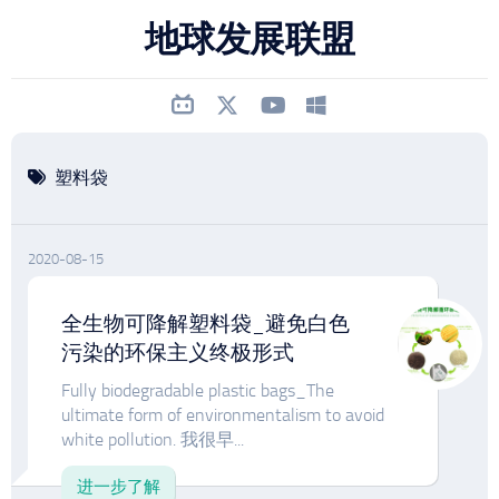
跳
地球发展联盟
至
内
容
塑料袋
2020-08-15
全生物可降解塑料袋_避免白色
污染的环保主义终极形式
Fully biodegradable plastic bags_The
ultimate form of environmentalism to avoid
white pollution. 我很早...
进一步了解