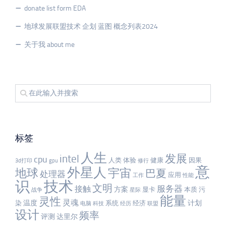
donate list form EDA
地球发展联盟技术 企划 蓝图 概念列表2024
关于我 about me
标签
人生
发展
intel
cpu
人类
体验
健康
因果
3d打印
gpu
修行
意
外星人
宇宙
地球
巴夏
处理器
应用
工作
性能
识
技术
文明
服务器
接触
方案
显卡
本质
污
战争
星际
能量
灵性
灵魂
温度
计划
染
系统
经济
电脑
科技
经历
联盟
设计
频率
评测
达里尔