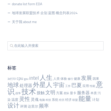
donate list form EDA
地球发展联盟技术 企划 蓝图 概念列表2024
关于我 about me
标签
人生
发展
intel
cpu
人类
体验
健康
因果
3d打印
gpu
修行
意
外星人
宇宙
地球
巴夏
处理器
应用
工作
性能
识
技术
文明
服务器
接触
方案
显卡
本质
污
战争
星际
能量
灵性
灵魂
温度
计划
染
系统
经济
电脑
科技
经历
联盟
设计
频率
评测
达里尔