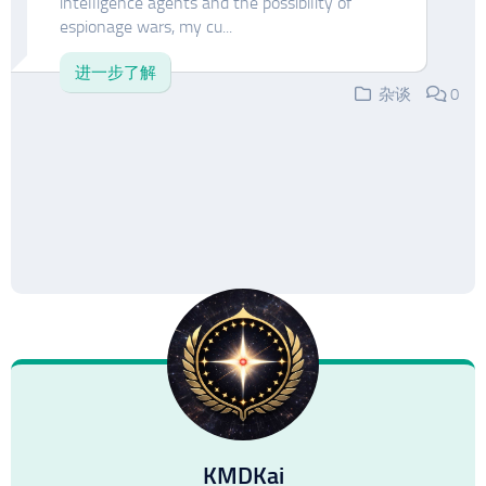
intelligence agents and the possibility of
espionage wars, my cu...
进一步了解
杂谈
0
KMDKai