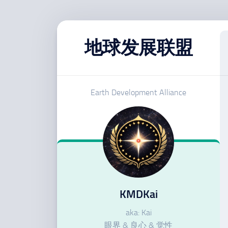
跳
至
地球发展联盟
内
容
Earth Development Alliance
KMDKai
aka: Kai
眼界 & 良心 & 觉性