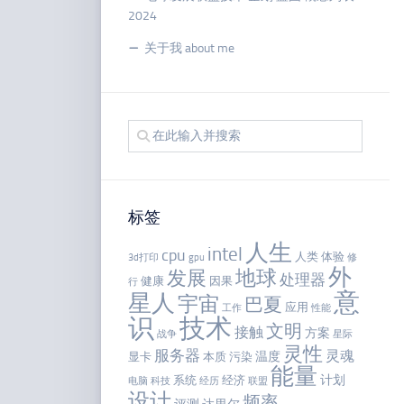
2024
关于我 about me
标签
人生
intel
cpu
人类
体验
3d打印
gpu
修
外
地球
发展
处理器
健康
因果
行
意
星人
宇宙
巴夏
应用
工作
性能
识
技术
文明
接触
方案
战争
星际
灵性
服务器
灵魂
温度
显卡
本质
污染
能量
计划
系统
经济
电脑
科技
经历
联盟
设计
频率