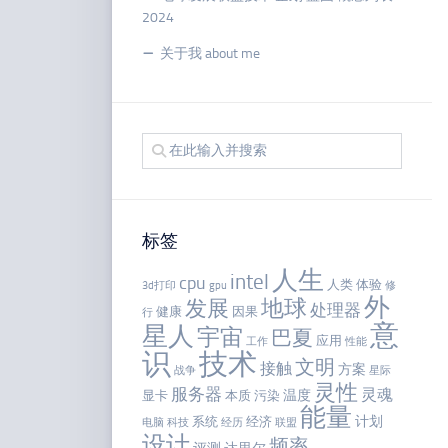
2024
关于我 about me
标签
人生
intel
cpu
人类
体验
3d打印
gpu
修
外
地球
发展
处理器
健康
因果
行
意
星人
宇宙
巴夏
应用
工作
性能
识
技术
文明
接触
方案
战争
星际
灵性
服务器
灵魂
温度
显卡
本质
污染
能量
计划
系统
经济
电脑
科技
经历
联盟
设计
频率