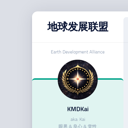
跳
至
地球发展联盟
内
容
Earth Development Alliance
KMDKai
aka: Kai
眼界 & 良心 & 觉性