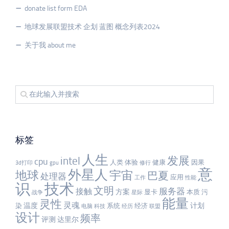
donate list form EDA
地球发展联盟技术 企划 蓝图 概念列表2024
关于我 about me
标签
人生
发展
intel
cpu
人类
体验
健康
因果
3d打印
gpu
修行
意
外星人
宇宙
地球
巴夏
处理器
应用
工作
性能
识
技术
文明
服务器
接触
方案
显卡
本质
污
战争
星际
能量
灵性
灵魂
温度
计划
染
系统
经济
电脑
科技
经历
联盟
设计
频率
评测
达里尔