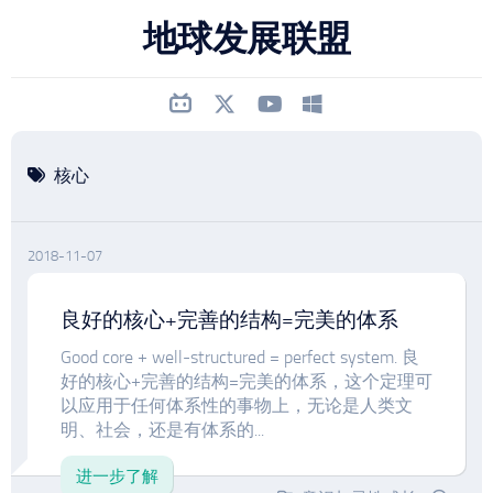
跳
地球发展联盟
至
内
容
核心
2018-11-07
良好的核心+完善的结构=完美的体系
Good core + well-structured = perfect system. 良
好的核心+完善的结构=完美的体系，这个定理可
以应用于任何体系性的事物上，无论是人类文
明、社会，还是有体系的...
进一步了解