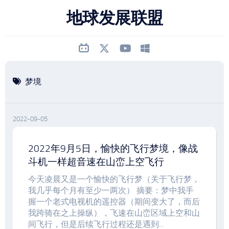
跳
地球发展联盟
至
内
容
梦境
2022-09-05
2022年9月5日，愉快的飞行梦境，像战
斗机一样超音速在山峦上空飞行
今天凌晨又是一个愉快的飞行梦（关于飞行梦，
我几乎每个月有至少一两次） 摘要：梦中我手
握一个老式电视机的遥控器（期间变大了，而后
我跨骑在之上操纵），飞速在山峦区域上空和山
间飞行，但是后续飞行过程还是遇到...