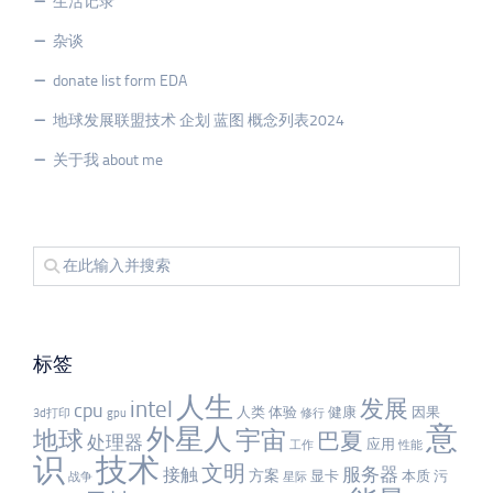
生活记录
杂谈
donate list form EDA
地球发展联盟技术 企划 蓝图 概念列表2024
关于我 about me
标签
人生
发展
intel
cpu
人类
体验
健康
因果
3d打印
gpu
修行
意
外星人
宇宙
地球
巴夏
处理器
应用
工作
性能
识
技术
文明
服务器
接触
方案
显卡
本质
污
战争
星际