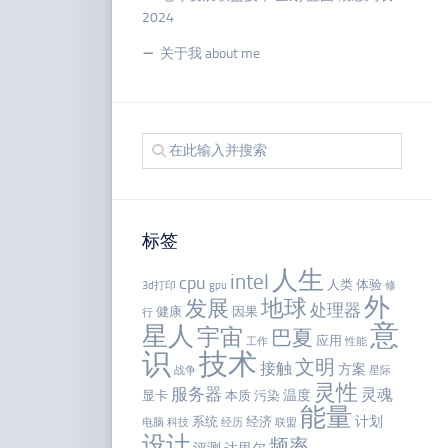
2024
关于我 about me
标签
人生
intel
cpu
人类
体验
3d打印
gpu
修
外
地球
发展
处理器
健康
因果
行
意
星人
宇宙
巴夏
应用
工作
性能
识
技术
文明
接触
方案
战争
星际
灵性
服务器
灵魂
温度
显卡
本质
污染
能量
计划
系统
经济
电脑
科技
经历
联盟
设计
频率