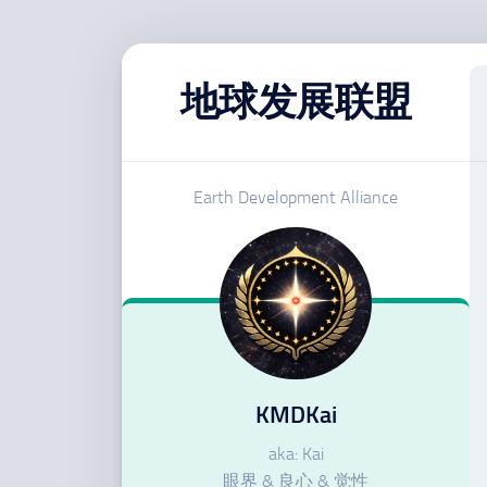
跳
至
地球发展联盟
内
容
Earth Development Alliance
KMDKai
aka: Kai
眼界 & 良心 & 觉性