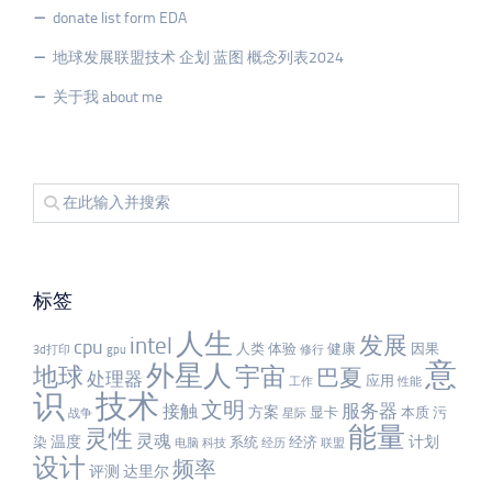
donate list form EDA
地球发展联盟技术 企划 蓝图 概念列表2024
关于我 about me
标签
人生
发展
intel
cpu
人类
体验
健康
因果
3d打印
gpu
修行
意
外星人
宇宙
地球
巴夏
处理器
应用
工作
性能
识
技术
文明
服务器
接触
方案
显卡
本质
污
战争
星际
能量
灵性
灵魂
温度
计划
染
系统
经济
电脑
科技
经历
联盟
设计
频率
评测
达里尔