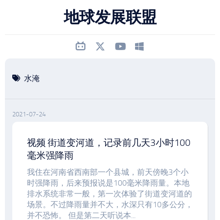
跳
地球发展联盟
至
内
容
水淹
2021-07-24
视频 街道变河道，记录前几天3小时100
毫米强降雨
我住在河南省西南部一个县城，前天傍晚3个小
时强降雨，后来预报说是100毫米降雨量。本地
排水系统非常一般，第一次体验了街道变河道的
场景。不过降雨量并不大，水深只有10多公分，
并不恐怖。 但是第二天听说本...