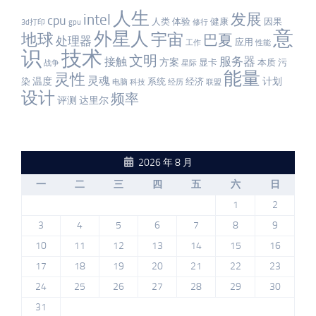
人生
发展
intel
cpu
人类
体验
健康
因果
3d打印
gpu
修行
意
外星人
宇宙
地球
巴夏
处理器
应用
工作
性能
识
技术
文明
服务器
接触
方案
显卡
本质
污
战争
星际
能量
灵性
灵魂
温度
计划
染
系统
经济
电脑
科技
经历
联盟
设计
频率
评测
达里尔
2026 年 8 月
一
二
三
四
五
六
日
1
2
3
4
5
6
7
8
9
10
11
12
13
14
15
16
17
18
19
20
21
22
23
24
25
26
27
28
29
30
31