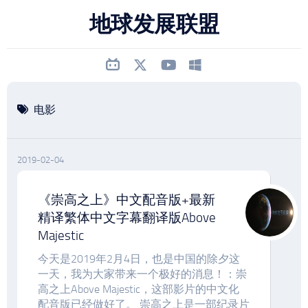
跳
地球发展联盟
至
内
容
电影
2019-02-04
《崇高之上》中文配音版+最新
精译繁体中文字幕翻译版Above
Majestic
今天是2019年2月4日，也是中国的除夕这
一天，我为大家带来一个极好的消息！：崇
高之上Above Majestic，这部影片的中文化
配音版已经做好了。 崇高之上是一部纪录片