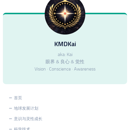
KMDKai
aka: Kai
眼界 & 良心 & 觉性
Vision · Conscience · Awareness
首页
地球发展计划
意识与灵性成长
科学技术