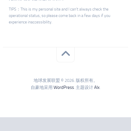
TIPS：This is my personal site and I can’t always check the
operational status, so please come back in a few days if you
experience inaccessibility.
地球发展联盟 © 2026. 版权所有。
自豪地采用
WordPress
. 主题设计
Alx
.