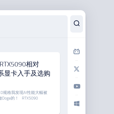
RTX5090相对
50系显卡入手及选购
，D规格我发现AI性能大幅被
e的！ RTX5090