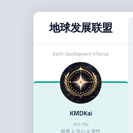
跳
至
地球发展联盟
内
容
Earth Development Alliance
KMDKai
aka: Kai
眼界 & 良心 & 觉性