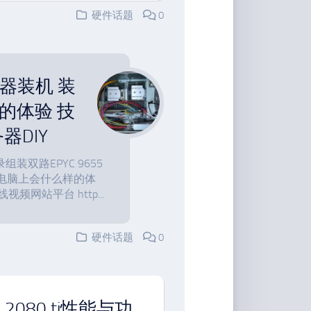
硬件话题
0
服务器装机 装
的体验 技
器DIY
双路EPYC 9655
电脑上会什么样的体
网站平台 http...
硬件话题
0
tx 2080 ti性能与功