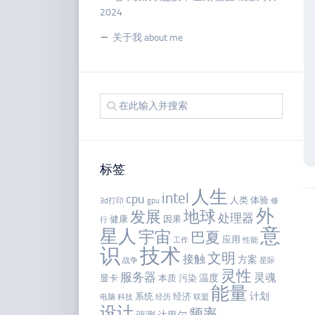
2024
关于我 about me
标签
人生
intel
cpu
人类
体验
3d打印
gpu
修
外
地球
发展
处理器
健康
因果
行
意
星人
宇宙
巴夏
应用
工作
性能
识
技术
文明
接触
方案
战争
星际
灵性
服务器
灵魂
温度
显卡
本质
污染
能量
计划
系统
经济
电脑
科技
经历
联盟
设计
频率