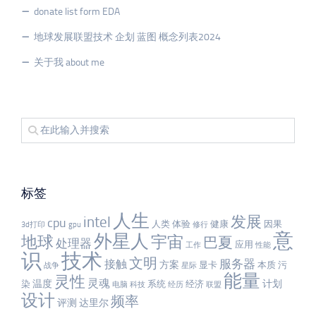
donate list form EDA
地球发展联盟技术 企划 蓝图 概念列表2024
关于我 about me
标签
人生
发展
intel
cpu
人类
体验
健康
因果
3d打印
gpu
修行
意
外星人
宇宙
地球
巴夏
处理器
应用
工作
性能
识
技术
文明
服务器
接触
方案
显卡
本质
污
战争
星际
能量
灵性
灵魂
温度
计划
染
系统
经济
电脑
科技
经历
联盟
设计
频率
评测
达里尔