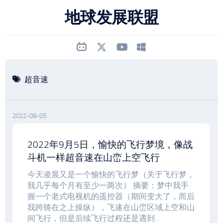
跳
地球发展联盟
至
内
容
超音速
2022-09-05
2022年9月5日，愉快的飞行梦境，像战
斗机一样超音速在山峦上空飞行
今天凌晨又是一个愉快的飞行梦（关于飞行梦，
我几乎每个月有至少一两次） 摘要：梦中我手
握一个老式电视机的遥控器（期间变大了，而后
我跨骑在之上操纵），飞速在山峦区域上空和山
间飞行，但是后续飞行过程还是遇到...