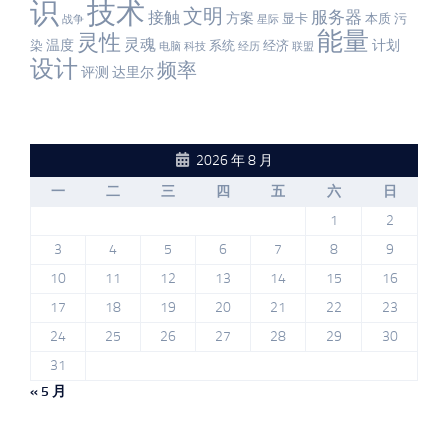
识
技术
文明
服务器
接触
方案
显卡
本质
污
战争
星际
能量
灵性
灵魂
温度
计划
染
系统
经济
电脑
科技
经历
联盟
设计
频率
评测
达里尔
2026 年 8 月
一
二
三
四
五
六
日
1
2
3
4
5
6
7
8
9
10
11
12
13
14
15
16
17
18
19
20
21
22
23
24
25
26
27
28
29
30
31
« 5 月