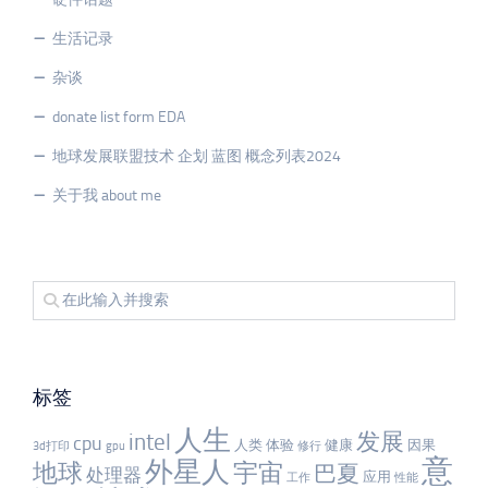
生活记录
杂谈
donate list form EDA
地球发展联盟技术 企划 蓝图 概念列表2024
关于我 about me
标签
人生
发展
intel
cpu
人类
体验
健康
因果
3d打印
gpu
修行
意
外星人
宇宙
地球
巴夏
处理器
应用
工作
性能