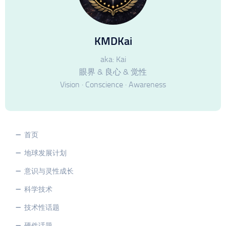
KMDKai
aka: Kai
眼界 & 良心 & 觉性
Vision · Conscience · Awareness
首页
地球发展计划
意识与灵性成长
科学技术
技术性话题
硬件话题