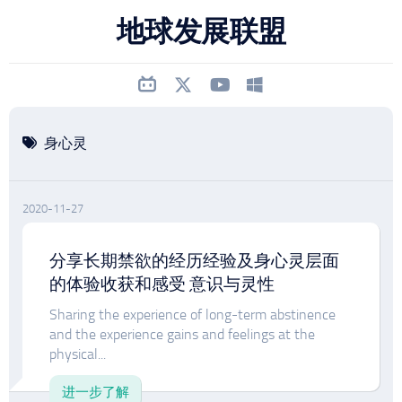
跳
地球发展联盟
至
内
容
身心灵
2020-11-27
分享长期禁欲的经历经验及身心灵层面
的体验收获和感受 意识与灵性
Sharing the experience of long-term abstinence
and the experience gains and feelings at the
physical...
进一步了解