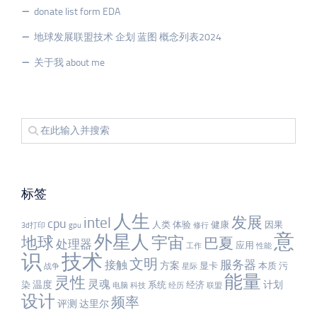
donate list form EDA
地球发展联盟技术 企划 蓝图 概念列表2024
关于我 about me
标签
人生
发展
intel
cpu
人类
体验
健康
因果
3d打印
gpu
修行
意
外星人
宇宙
地球
巴夏
处理器
应用
工作
性能
识
技术
文明
服务器
接触
方案
显卡
本质
污
战争
星际
能量
灵性
灵魂
温度
计划
染
系统
经济
电脑
科技
经历
联盟
设计
频率
评测
达里尔