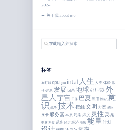
2024
关于我 about me
标签
人生
intel
cpu
人类
体验
3d打印
gpu
修
外
地球
发展
处理器
健康
因果
行
意
星人
宇宙
巴夏
应用
工作
性能
识
技术
文明
接触
方案
战争
星际
灵性
服务器
灵魂
温度
显卡
本质
污染
能量
计划
系统
经济
电脑
科技
经历
联盟
设计
频率