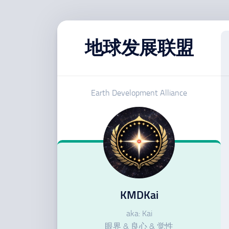
跳
至
地球发展联盟
内
容
Earth Development Alliance
KMDKai
aka: Kai
眼界 & 良心 & 觉性