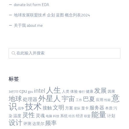
donate list form EDA
地球发展联盟技术 企划 蓝图 概念列表2024
关于我 about me
标签
人生
发展
intel
cpu
人类
体验
健康
因果
3d打印
gpu
修行
意
外星人
宇宙
地球
巴夏
处理器
应用
工作
性能
识
技术
文明
服务器
接触
方案
显卡
本质
污
战争
星际
能量
灵性
灵魂
温度
计划
染
系统
经济
电脑
科技
经历
联盟
设计
频率
评测
达里尔