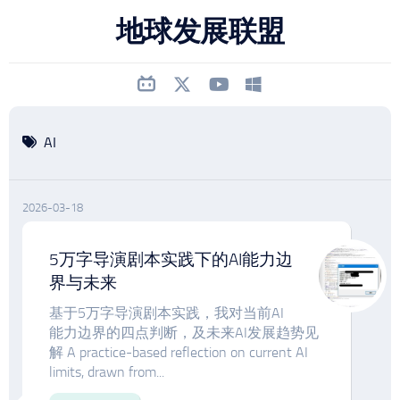
跳
地球发展联盟
至
内
容
AI
2026-03-18
5万字导演剧本实践下的AI能力边
界与未来
基于5万字导演剧本实践，我对当前AI
能力边界的四点判断，及未来AI发展趋势见
解 A practice-based reflection on current AI
limits, drawn from...