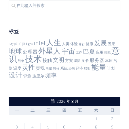
标签
人生
发展
intel
cpu
人类
体验
健康
因果
3d打印
gpu
修行
意
外星人
宇宙
地球
巴夏
处理器
应用
工作
性能
识
技术
文明
服务器
接触
方案
显卡
本质
污
战争
星际
能量
灵性
灵魂
温度
计划
染
系统
经济
电脑
科技
经历
联盟
设计
频率
评测
达里尔
2026 年 8 月
一
二
三
四
五
六
日
1
2
3
4
5
6
7
8
9