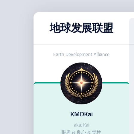
跳
至
地球发展联盟
内
容
Earth Development Alliance
KMDKai
aka: Kai
眼界 & 良心 & 觉性