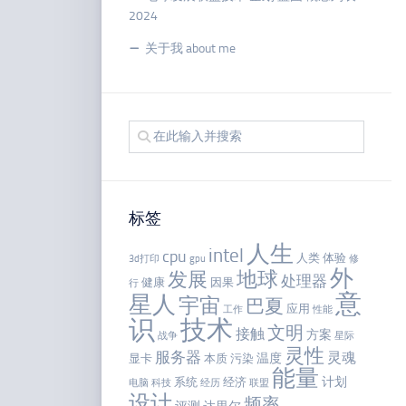
2024
关于我 about me
标签
人生
intel
cpu
人类
体验
3d打印
gpu
修
外
地球
发展
处理器
健康
因果
行
意
星人
宇宙
巴夏
应用
工作
性能
识
技术
文明
接触
方案
战争
星际
灵性
服务器
灵魂
温度
显卡
本质
污染
能量
计划
系统
经济
电脑
科技
经历
联盟
设计
频率