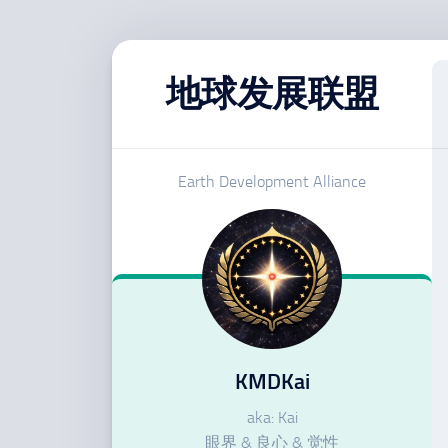
跳
至
地球发展联盟
内
容
Earth Development Alliance
KMDKai
aka: Kai
眼界 & 良心 & 觉性