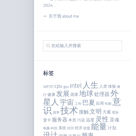
2024
关于我 about me
标签
人生
intel
cpu
人类
体验
3d打印
gpu
修
外
地球
发展
处理器
健康
因果
行
意
星人
宇宙
巴夏
应用
工作
性能
识
技术
文明
接触
方案
战争
星际
灵性
服务器
灵魂
温度
显卡
本质
污染
能量
计划
系统
经济
电脑
科技
经历
联盟
设计
频率