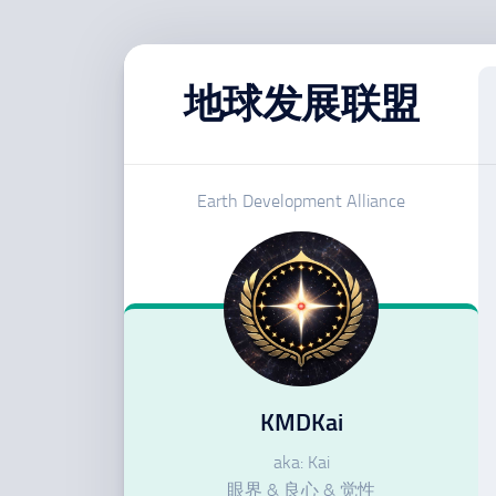
跳
至
地球发展联盟
内
容
Earth Development Alliance
KMDKai
aka: Kai
眼界 & 良心 & 觉性