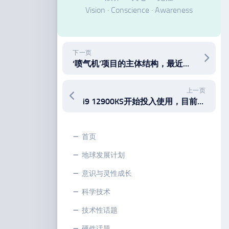
Vision · Conscience · Awareness
下一页
‘喷气机’项目的主体结构，最近一个月的工作展示。My work and focus in the last month for v3 chassis design
上一页
i9 12900KS开始投入使用，目前全世界每核心性能最强的桌面处理器。The i9 12900KS has been put into use, currently the world’s most powerful desktop processor per core.
首页
地球发展计划
意识与灵性成长
科学技术
技术性话题
硬件话题