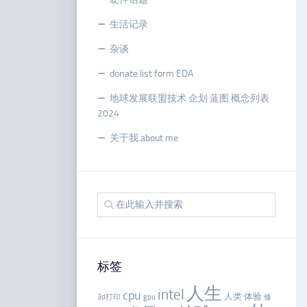
生活记录
杂谈
donate list form EDA
地球发展联盟技术 企划 蓝图 概念列表
2024
关于我 about me
标签
人生
intel
cpu
人类
体验
3d打印
gpu
修