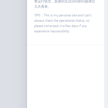
查运行状态，如遇到无法访问的问题请过
几天再来。
TIPS：This is my personal site and I can’t
always check the operational status, so
please come back in a few days if you
experience inaccessibility.