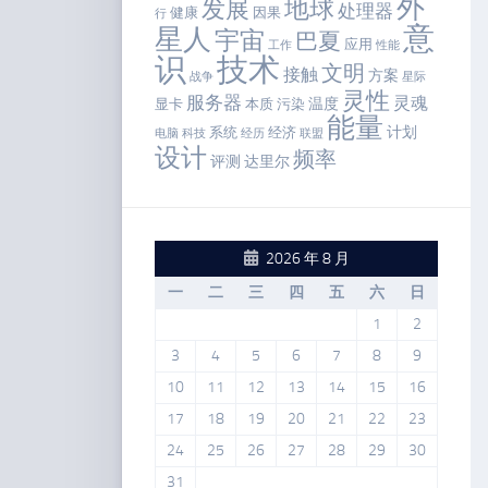
外
地球
发展
处理器
健康
因果
行
意
星人
宇宙
巴夏
应用
工作
性能
识
技术
文明
接触
方案
战争
星际
灵性
服务器
灵魂
温度
显卡
本质
污染
能量
计划
系统
经济
电脑
科技
经历
联盟
设计
频率
评测
达里尔
2026 年 8 月
一
二
三
四
五
六
日
1
2
3
4
5
6
7
8
9
10
11
12
13
14
15
16
17
18
19
20
21
22
23
24
25
26
27
28
29
30
31