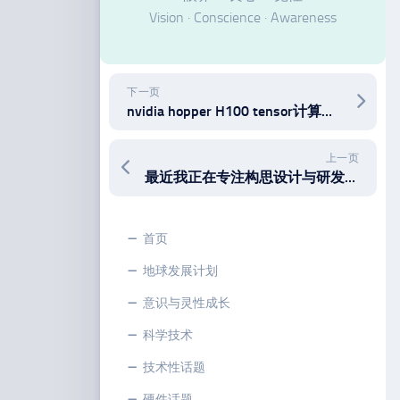
Vision · Conscience · Awareness
下一页
nvidia hopper H100 tensor计算卡的120GB HBM PCIE版本确实存在，相比80GB版本性能有所提升
上一页
最近我正在专注构思设计与研发制造的几个小玩意儿，代号‘火柴盒’、‘跷跷板’、‘口香糖’
首页
地球发展计划
意识与灵性成长
科学技术
技术性话题
硬件话题