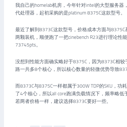
我自己的homelab机房，今年针对intel的大型服
代处理器，起初采购的是platinum 8375C这款型号。
最近了解到8373C这款型号，价格成本方面与8375
两颗装机，顺便跑了一把cinebench R23进行理论
73745pts。
没想到性能方面确实略好于8375C，因为8373C相较
路一共多8个核心，所以核心数量的轻微优势导致837
而8373C与8375C一样都属于300W TDP的SKU，
了4个核心，所以all core跑满负载情况下，频率略低于8
若两者价格一样，建议选择8373C要好一些。