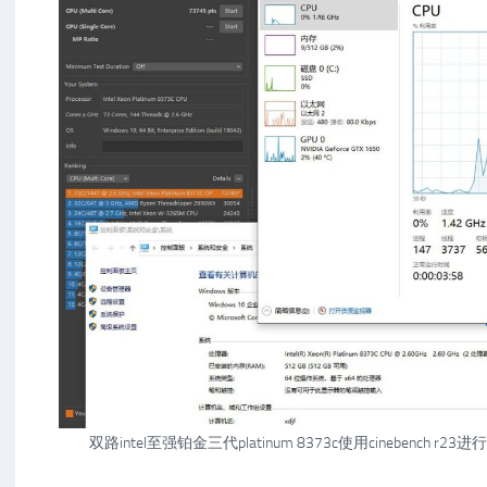
双路intel至强铂金三代platinum 8373c使用cinebench