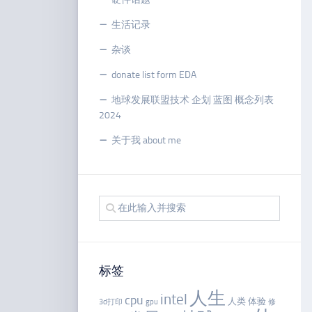
生活记录
杂谈
donate list form EDA
地球发展联盟技术 企划 蓝图 概念列表
2024
关于我 about me
标签
人生
intel
cpu
人类
体验
3d打印
gpu
修