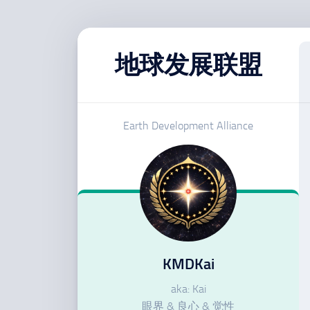
跳
至
地球发展联盟
内
容
Earth Development Alliance
KMDKai
aka: Kai
眼界 & 良心 & 觉性