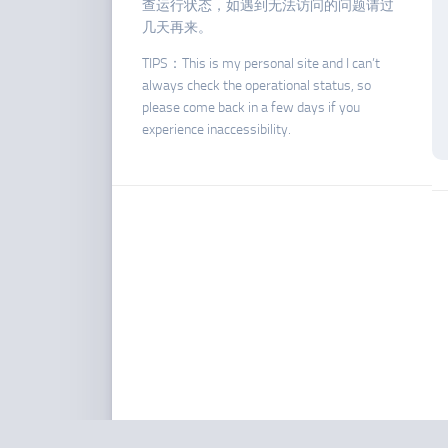
查运行状态，如遇到无法访问的问题请过
几天再来。
TIPS：This is my personal site and I can’t
always check the operational status, so
please come back in a few days if you
experience inaccessibility.