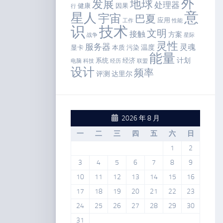
外
地球
发展
处理器
健康
因果
行
意
星人
宇宙
巴夏
应用
工作
性能
识
技术
文明
接触
方案
战争
星际
灵性
服务器
灵魂
温度
显卡
本质
污染
能量
计划
系统
经济
电脑
科技
经历
联盟
设计
频率
评测
达里尔
2026 年 8 月
一
二
三
四
五
六
日
1
2
3
4
5
6
7
8
9
10
11
12
13
14
15
16
17
18
19
20
21
22
23
24
25
26
27
28
29
30
31