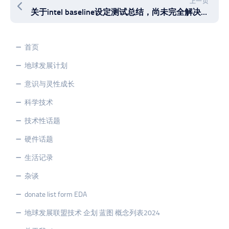
上一页
关于intel baseline设定测试总结，尚未完全解决第13和14代13900K 14900K酷睿i9处理器的稳定性问题，生产力场景仍然不可靠
首页
地球发展计划
意识与灵性成长
科学技术
技术性话题
硬件话题
生活记录
杂谈
donate list form EDA
地球发展联盟技术 企划 蓝图 概念列表2024