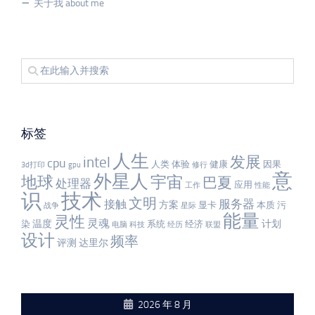
关于我 about me
标签
人生
发展
intel
cpu
人类
体验
健康
因果
3d打印
gpu
修行
意
外星人
宇宙
地球
巴夏
处理器
应用
工作
性能
识
技术
文明
服务器
接触
方案
显卡
本质
污
战争
星际
能量
灵性
灵魂
温度
计划
染
系统
经济
电脑
科技
经历
联盟
设计
频率
评测
达里尔
2026 年 8 月