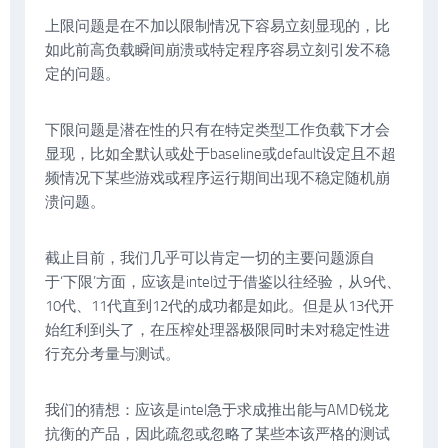
上限问题是在不加以限制情况下容易立刻显现的，比
如此前高负载瞬间崩溃或特定程序容易立刻引发不稳
定的问题。
下限问题是潜在性的只有在特定类型工作负载下才会
显现，比如全默认或处于baseline或default设定且不超
频情况下某些游戏或程序运行期间出现不稳定随机崩
溃问题。
截止目前，我们几乎可以肯定一切的主要问题源自
于‘下限’方面，应该是intel过于借鉴以往经验，从9代、
10代、11代直到12代的成功都是如此。但是从13代开
始红利到头了，在压榨处理器极限同时未对稳定性进
行充分考量与测试。
我们的猜想：应该是intel急于求成推出能与AMD锐龙
抗衡的产品，因此疏忽或忽略了某些本该严格的测试