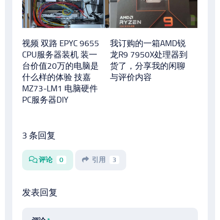
视频 双路 EPYC 9655
我订购的一箱AMD锐
CPU服务器装机 装一
龙R9 7950X处理器到
台价值20万的电脑是
货了，分享我的闲聊
什么样的体验 技嘉
与评价内容
MZ73-LM1 电脑硬件
PC服务器DIY
3 条回复
评论
0
引用
3
发表回复