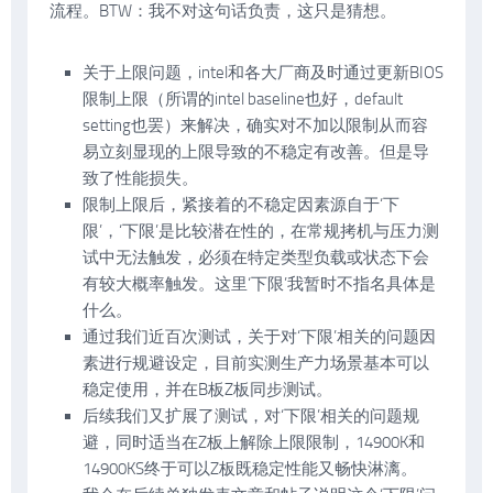
流程。BTW：我不对这句话负责，这只是猜想。
关于上限问题，intel和各大厂商及时通过更新BIOS
限制上限（所谓的intel baseline也好，default
setting也罢）来解决，确实对不加以限制从而容
易立刻显现的上限导致的不稳定有改善。但是导
致了性能损失。
限制上限后，紧接着的不稳定因素源自于‘下
限’，‘下限’是比较潜在性的，在常规拷机与压力测
试中无法触发，必须在特定类型负载或状态下会
有较大概率触发。这里‘下限’我暂时不指名具体是
什么。
通过我们近百次测试，关于对‘下限’相关的问题因
素进行规避设定，目前实测生产力场景基本可以
稳定使用，并在B板Z板同步测试。
后续我们又扩展了测试，对‘下限’相关的问题规
避，同时适当在Z板上解除上限限制，14900K和
14900KS终于可以Z板既稳定性能又畅快淋漓。