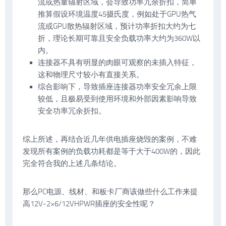
流或热量辐射区域，会导致功率冗余折扣，简单
推算假设环境温度45摄氏度，例如处于GPU热气
流或GPU散热辐射区域，预计功率折扣大约为七
折，理论长期可靠且安全负载功率大约为360W以
内。
连接器不具有明显的肉眼可观察的未插入特征，
这和物理尺寸较小有直接关系。
综合影响下，导致插座连接器功率安全冗余上限
较低，且极易受到使用环境和外部因素影响导致
安全功率冗余折扣。
综上所述，再结合近几年供电插座烧毁的案例，不难
发现所有案例的负载功耗都是等于大于400W的，因此
完全符合我的上述几条结论。
那么PC电源、线材、和板卡厂商该做些什么工作来提
高12V-2×6/12VHPWR插座的安全性呢？