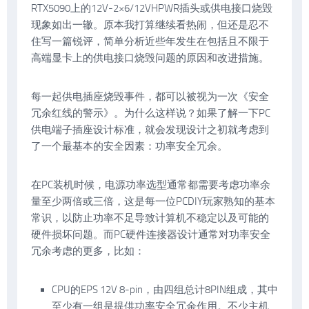
RTX5090上的12V-2×6/12VHPWR插头或供电接口烧毁
现象如出一辙。原本我打算继续看热闹，但还是忍不
住写一篇锐评，简单分析近些年发生在包括且不限于
高端显卡上的供电接口烧毁问题的原因和改进措施。
每一起供电插座烧毁事件，都可以被视为一次《安全
冗余红线的警示》。为什么这样说？如果了解一下PC
供电端子插座设计标准，就会发现设计之初就考虑到
了一个最基本的安全因素：功率安全冗余。
在PC装机时候，电源功率选型通常都需要考虑功率余
量至少两倍或三倍，这是每一位PCDIY玩家熟知的基本
常识，以防止功率不足导致计算机不稳定以及可能的
硬件损坏问题。而PC硬件连接器设计通常对功率安全
冗余考虑的更多，比如：
CPU的EPS 12V 8-pin，由四组总计8PIN组成，其中
至少有一组是提供功率安全冗余作用。不少主机