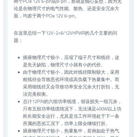
两个PCIe 12V 6-pin或8-pin，那就是痴心妄想，因为无
论是在物理尺寸的电气性能、散热、还是安全冗余方
面，均差于两个PCIe 12V 6-pin。
在这里总结一下12V-2×6/12VHPWR的几个主要的问
题：
插座物理尺寸较小，压缩了端子尺寸和线径，这
是先天缺陷，物理尺寸小就有小的代价。
由于物理尺寸较小，因此对线径限制较大，采用
粗线径会导致恶劣环境或高负载下热量集中。而
采用细线径又会导致功率安全冗余大打折扣，无
法完美权衡。
总计12PIN的六组功率线缆，假设损失一组冗余，
只有五组功率线缆情况下，无法满足400W以上功
耗长期安全运行，尤其是当工作环境处于下一条
所属的恶劣工况下，功率上限会继续打折。
插座物理尺寸较小，热量集中，若例如处于热气