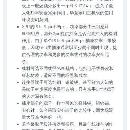
板上一般还额外多出一个EPS 12V 4-pin是为了最
大化功率安全冗余作用，毕竟家用主机板的使用
环境变幻莫测。
GPU的PCIe 6-pin和8pin，功率部分由三组总计
6PIN组成，额外2pin提供插座是否完全插入的检测
作用。由于单个PCIe 6-pin和8-pin插座功率上限较
低，因此GPU类插座通常以至少两个同时出现，提
供合理的功率和更多的功率线对的功率安全冗
余。
线材可选不同线径AWG规格，包括电子线外皮和
纤芯材质，适应不同的场景和成本。
连接器端子可选纯铜、铜镀锡。甚至鲜为人知的
是端子材质厚度也是可选的，只有亲手DIY过端子
的人才深有体会。
插座部分的端子一样也可以选择纯铜、铜镀锡、
实心针，如今采取实心端子的比较多，因为载流
量大导热也略好一些。
若均采取优质连接器和插座、且最佳线径与制作