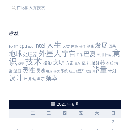
标签
人生
发展
intel
cpu
人类
体验
健康
因果
3d打印
gpu
修行
意
外星人
宇宙
地球
巴夏
处理器
应用
工作
性能
识
技术
文明
服务器
接触
方案
显卡
本质
污
战争
星际
能量
灵性
灵魂
温度
计划
染
系统
经济
电脑
科技
经历
联盟
设计
频率
评测
达里尔
2026 年 8 月
一
二
三
四
五
六
日
1
2