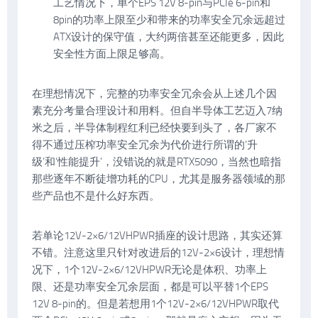
工艺情况下，单个EPS 12V 8-pin与PCIe 6-pin和
8pin的功率上限至少和带来的功率安全冗余远超过
ATX设计的保守值，大约两倍甚至还能更多，因此
安全性方面上限足够高。
在理想情况下，完整的功率安全冗余会从上述几个因
素充分考量合理设计和用料。但自半导体工艺迈入7纳
米之后，半导体制程红利已经快要到头了，各厂家不
得不通过压榨功率安全冗余为代价进行所谓的‘升
级’和‘性能提升’，没错说的就是RTX5090，当然也暗指
那些逐年不断徒增功耗的CPU，尤其是服务器领域的那
些产品也不是什么好东西。
若单论12V-2×6/12VHPWR插座的设计思路，其实还算
不错。注意这里只针对改进后的12V-2×6设计，理想情
况下，1个12V-2×6/12VHPWR无论是体积、功率上
限、还是功率安全冗余层面，都是可以平替1个EPS
12V 8-pin的。但是若想用1个12V-2×6/12VHPWR取代