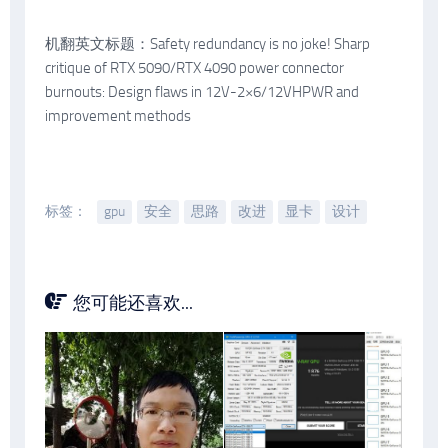
机翻英文标题：Safety redundancy is no joke! Sharp
critique of RTX 5090/RTX 4090 power connector
burnouts: Design flaws in 12V-2×6/12VHPWR and
improvement methods
标签：
gpu
安全
思路
改进
显卡
设计
您可能还喜欢...