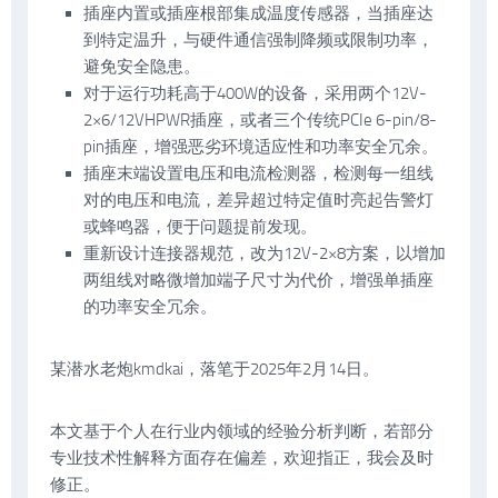
插座内置或插座根部集成温度传感器，当插座达
到特定温升，与硬件通信强制降频或限制功率，
避免安全隐患。
对于运行功耗高于400W的设备，采用两个12V-
2×6/12VHPWR插座，或者三个传统PCIe 6-pin/8-
pin插座，增强恶劣环境适应性和功率安全冗余。
插座末端设置电压和电流检测器，检测每一组线
对的电压和电流，差异超过特定值时亮起告警灯
或蜂鸣器，便于问题提前发现。
重新设计连接器规范，改为12V-2×8方案，以增加
两组线对略微增加端子尺寸为代价，增强单插座
的功率安全冗余。
某潜水老炮kmdkai，落笔于2025年2月14日。
本文基于个人在行业内领域的经验分析判断，若部分
专业技术性解释方面存在偏差，欢迎指正，我会及时
修正。