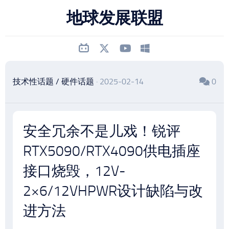
跳
地球发展联盟
至
内
容
技术性话题
/
硬件话题
· 2025-02-14
0
安全冗余不是儿戏！锐评
RTX5090/RTX4090供电插座
接口烧毁，12V-
2×6/12VHPWR设计缺陷与改
进方法