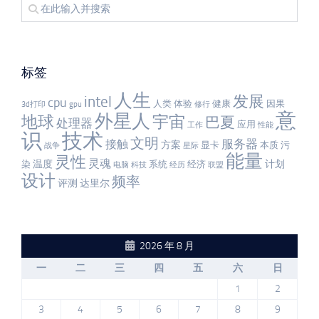
标签
人生
发展
intel
cpu
人类
体验
健康
因果
3d打印
gpu
修行
意
外星人
宇宙
地球
巴夏
处理器
应用
工作
性能
识
技术
文明
服务器
接触
方案
显卡
本质
污
战争
星际
能量
灵性
灵魂
温度
计划
染
系统
经济
电脑
科技
经历
联盟
设计
频率
评测
达里尔
2026 年 8 月
一
二
三
四
五
六
日
1
2
3
4
5
6
7
8
9