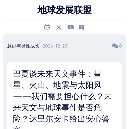
跳
地球发展联盟
至
内
容
意识与灵性成长
· 2025-12-26
0
巴夏谈未来天文事件：彗
星、火山、地震与太阳风
——我们需要担心什么？未
来天文与地球事件是否危
险？达里尔安卡给出安心答