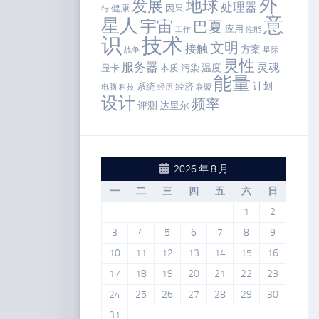
外
地球
发展
处理器
健康
因果
行
意
星人
宇宙
巴夏
应用
工作
性能
识
技术
文明
接触
方案
战争
星际
灵性
服务器
灵魂
温度
显卡
本质
污染
能量
计划
系统
经济
电脑
科技
经历
联盟
设计
频率
评测
达里尔
2026 年 8 月
一
二
三
四
五
六
日
1
2
3
4
5
6
7
8
9
10
11
12
13
14
15
16
17
18
19
20
21
22
23
24
25
26
27
28
29
30
31