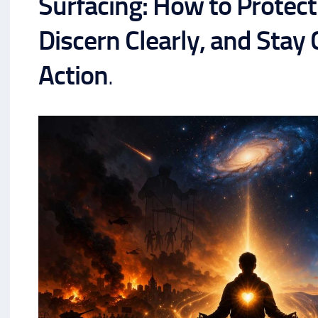
Surfacing: How to Protect
Discern Clearly, and Stay 
Action
.