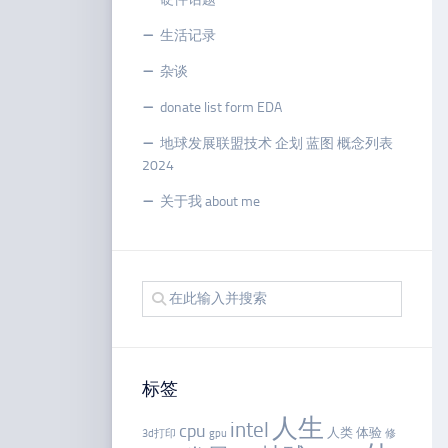
生活记录
杂谈
donate list form EDA
地球发展联盟技术 企划 蓝图 概念列表
2024
关于我 about me
标签
人生
intel
cpu
人类
体验
3d打印
gpu
修