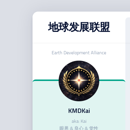
跳
至
地球发展联盟
内
容
Earth Development Alliance
KMDKai
aka: Kai
眼界 & 良心 & 觉性