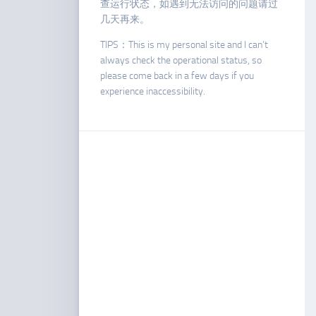
查运行状态，如遇到无法访问的问题请过
几天再来。
TIPS：This is my personal site and I can’t
always check the operational status, so
please come back in a few days if you
experience inaccessibility.