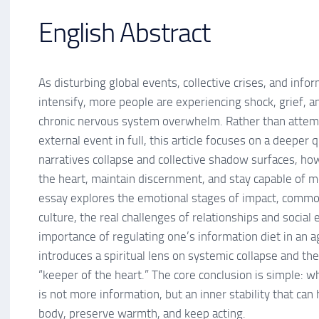
English Abstract
As disturbing global events, collective crises, and info
intensify, more people are experiencing shock, grief, a
chronic nervous system overwhelm. Rather than attem
external event in full, this article focuses on a deeper
narratives collapse and collective shadow surfaces, how
the heart, maintain discernment, and stay capable of m
essay explores the emotional stages of impact, common 
culture, the real challenges of relationships and social
importance of regulating one’s information diet in an ag
introduces a spiritual lens on systemic collapse and th
“keeper of the heart.” The core conclusion is simple: wha
is not more information, but an inner stability that can 
body, preserve warmth, and keep acting.