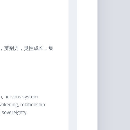
，辨别力，灵性成长，集
on, nervous system,
wakening, relationship
l sovereignty