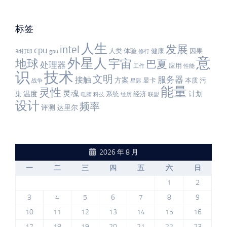
标签
人生
发展
intel
cpu
人类
体验
健康
因果
3d打印
gpu
修行
意
外星人
宇宙
地球
巴夏
处理器
应用
工作
性能
识
技术
文明
服务器
接触
方案
显卡
本质
污
战争
星际
能量
灵性
灵魂
温度
计划
染
系统
经济
电脑
科技
经历
联盟
设计
频率
评测
达里尔
2026 年 8 月
一
二
三
四
五
六
日
1
2
3
4
5
6
7
8
9
10
11
12
13
14
15
16
17
18
19
20
21
22
23