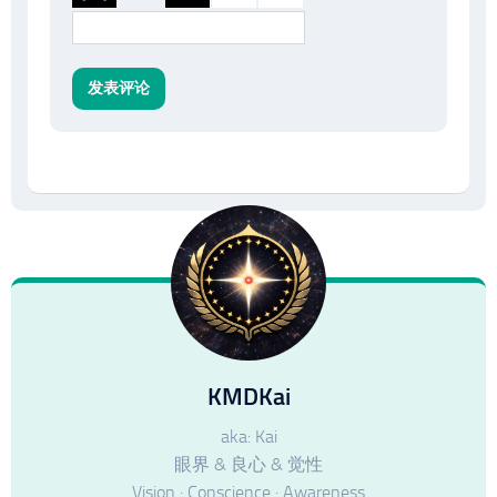
KMDKai
aka: Kai
眼界 & 良心 & 觉性
Vision · Conscience · Awareness