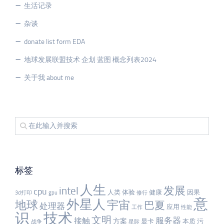
生活记录
杂谈
donate list form EDA
地球发展联盟技术 企划 蓝图 概念列表2024
关于我 about me
标签
人生
发展
intel
cpu
人类
体验
健康
因果
3d打印
gpu
修行
意
外星人
宇宙
地球
巴夏
处理器
应用
工作
性能
识
技术
文明
服务器
接触
方案
显卡
本质
污
战争
星际