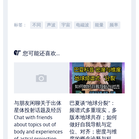
标签：
不同
声波
宇宙
电磁波
能量
频率
您可能还喜欢...
与朋友闲聊关于出体
巴夏谈“地球分裂”：
星体投射话题及经历
频谱式多重现实，多
Chat with friends
版本地球共存；如何
about topics out of
做好自我导航与定
body and experiences
位、对齐；密度与维
of astral projection
度的概念诠释与科