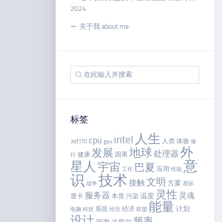
2024
关于我 about me
标签
人生
intel
cpu
人类
体验
3d打印
gpu
修
外
地球
发展
处理器
健康
因果
行
意
星人
宇宙
巴夏
应用
工作
性能
识
技术
文明
接触
方案
战争
星际
灵性
服务器
灵魂
温度
显卡
本质
污染
能量
计划
系统
经济
电脑
科技
经历
联盟
设计
频率