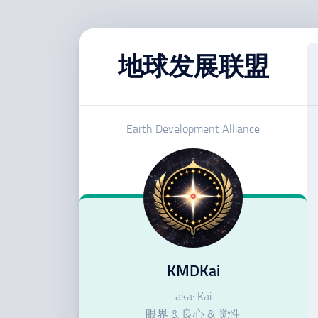
跳
至
地球发展联盟
内
容
Earth Development Alliance
KMDKai
aka: Kai
眼界 & 良心 & 觉性