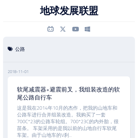
跳
地球发展联盟
至
内
容
公路
2018-11-01
软尾减震器+避震前叉，我组装改造的软
尾公路自行车
这是我在2014年10月的杰作，把我的山地车和
公路车进行合并组装改造。我购买了一套
700C*23的公路车轮组。700*23C的内外胎，很
苗条。 车架采用的是我以前的山地自行车软尾
车架。由于山地车的V刹...