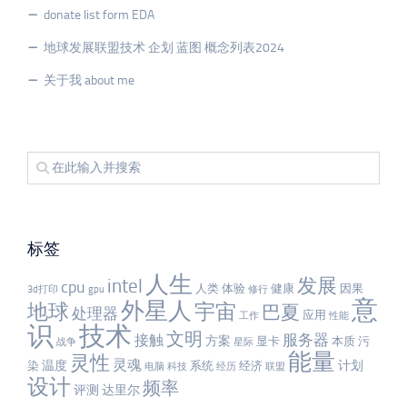
donate list form EDA
地球发展联盟技术 企划 蓝图 概念列表2024
关于我 about me
标签
人生
发展
intel
cpu
人类
体验
健康
因果
3d打印
gpu
修行
意
外星人
宇宙
地球
巴夏
处理器
应用
工作
性能
识
技术
文明
服务器
接触
方案
显卡
本质
污
战争
星际
能量
灵性
灵魂
温度
计划
染
系统
经济
电脑
科技
经历
联盟
设计
频率
评测
达里尔