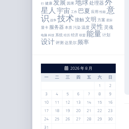
外
地球
发展
处理器
健康
因果
行
意
星人
宇宙
巴夏
应用
工作
性能
识
技术
文明
接触
方案
战争
星际
灵性
服务器
灵魂
温度
显卡
本质
污染
能量
计划
系统
经济
电脑
科技
经历
联盟
设计
频率
评测
达里尔
2026 年 8 月
一
二
三
四
五
六
日
1
2
3
4
5
6
7
8
9
10
11
12
13
14
15
16
17
18
19
20
21
22
23
24
25
26
27
28
29
30
31