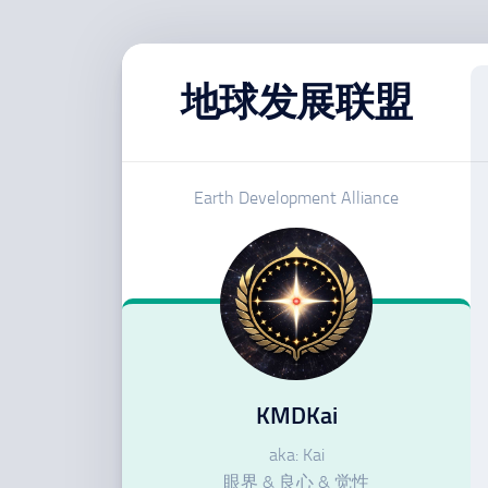
跳
至
地球发展联盟
内
容
Earth Development Alliance
KMDKai
aka: Kai
眼界 & 良心 & 觉性