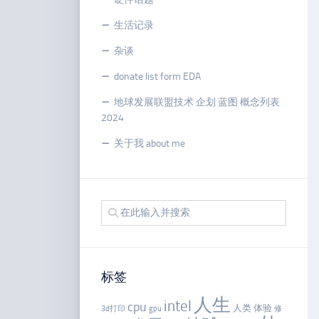
生活记录
杂谈
donate list form EDA
地球发展联盟技术 企划 蓝图 概念列表
2024
关于我 about me
标签
人生
intel
cpu
人类
体验
3d打印
gpu
修