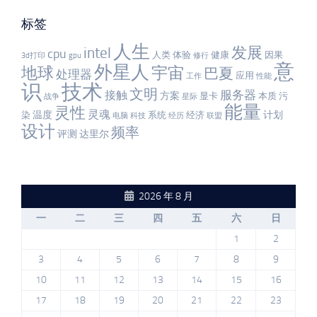
标签
人生
发展
intel
cpu
人类
体验
健康
因果
3d打印
gpu
修行
意
外星人
宇宙
地球
巴夏
处理器
应用
工作
性能
识
技术
文明
服务器
接触
方案
显卡
本质
污
战争
星际
能量
灵性
灵魂
温度
计划
染
系统
经济
电脑
科技
经历
联盟
设计
频率
评测
达里尔
2026 年 8 月
一
二
三
四
五
六
日
1
2
3
4
5
6
7
8
9
10
11
12
13
14
15
16
17
18
19
20
21
22
23