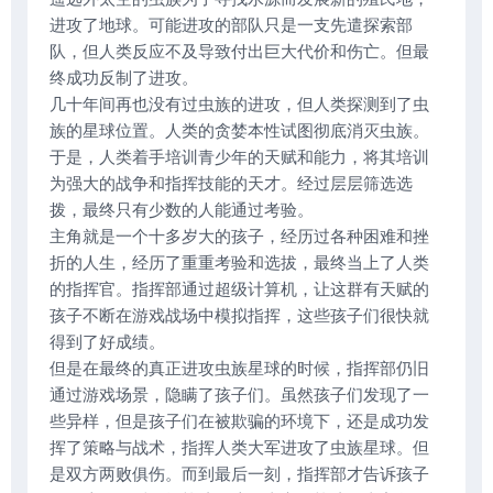
进攻了地球。可能进攻的部队只是一支先遣探索部
队，但人类反应不及导致付出巨大代价和伤亡。但最
终成功反制了进攻。
几十年间再也没有过虫族的进攻，但人类探测到了虫
族的星球位置。人类的贪婪本性试图彻底消灭虫族。
于是，人类着手培训青少年的天赋和能力，将其培训
为强大的战争和指挥技能的天才。经过层层筛选选
拨，最终只有少数的人能通过考验。
主角就是一个十多岁大的孩子，经历过各种困难和挫
折的人生，经历了重重考验和选拔，最终当上了人类
的指挥官。指挥部通过超级计算机，让这群有天赋的
孩子不断在游戏战场中模拟指挥，这些孩子们很快就
得到了好成绩。
但是在最终的真正进攻虫族星球的时候，指挥部仍旧
通过游戏场景，隐瞒了孩子们。虽然孩子们发现了一
些异样，但是孩子们在被欺骗的环境下，还是成功发
挥了策略与战术，指挥人类大军进攻了虫族星球。但
是双方两败俱伤。而到最后一刻，指挥部才告诉孩子