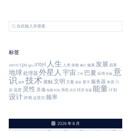
标签
人生
发展
intel
cpu
人类
体验
健康
因果
3d打印
gpu
修行
意
外星人
宇宙
地球
巴夏
处理器
应用
工作
性能
识
技术
文明
服务器
接触
方案
显卡
本质
污
战争
星际
能量
灵性
灵魂
温度
计划
染
系统
经济
电脑
科技
经历
联盟
设计
频率
评测
达里尔
2026 年 8 月