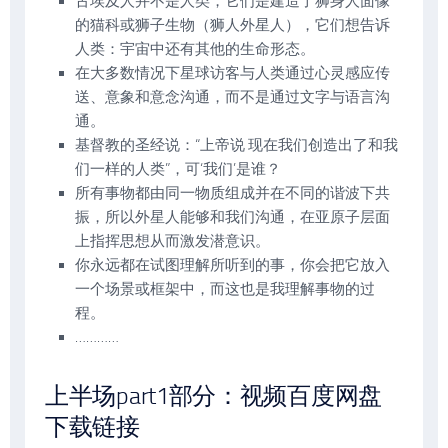
古埃及人并不是人类，它们是建造了狮身人面像
的猫科或狮子生物（狮人外星人），它们想告诉
人类：宇宙中还有其他的生命形态。
在大多数情况下星球访客与人类通过心灵感应传
送、意象和意念沟通，而不是通过文字与语言沟
通。
基督教的圣经说：“上帝说 现在我们创造出了和我
们一样的人类”，可‘我们’是谁？
所有事物都由同一物质组成并在不同的谐波下共
振，所以外星人能够和我们沟通，在亚原子层面
上指挥思想从而激发潜意识。
你永远都在试图理解所听到的事，你会把它放入
一个场景或框架中，而这也是我理解事物的过
程。
…………
上半场part1部分：视频百度网盘
下载链接