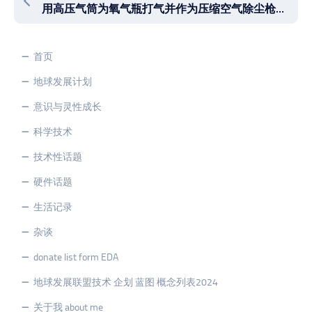
用高压气筒为氧气瓶打气并作为压缩空气除尘枪吹尘使用——我的DIY杰作
首页
地球发展计划
意识与灵性成长
科学技术
技术性话题
硬件话题
生活记录
杂谈
donate list form EDA
地球发展联盟技术 企划 蓝图 概念列表2024
关于我 about me