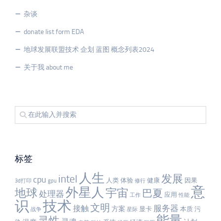
杂谈
donate list form EDA
地球发展联盟技术 企划 蓝图 概念列表2024
关于我 about me
标签
人生
发展
intel
cpu
人类
体验
健康
因果
3d打印
gpu
修行
意
外星人
宇宙
地球
巴夏
处理器
应用
工作
性能
识
技术
文明
服务器
接触
方案
显卡
本质
污
战争
星际
能量