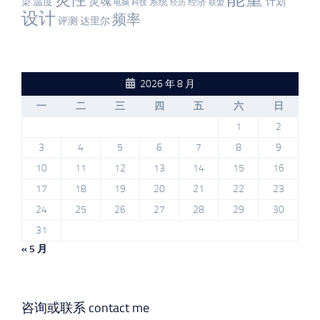
灵性
灵魂
温度
计划
染
系统
经济
电脑
科技
经历
联盟
设计
频率
评测
达里尔
2026 年 8 月
一
二
三
四
五
六
日
1
2
3
4
5
6
7
8
9
10
11
12
13
14
15
16
17
18
19
20
21
22
23
24
25
26
27
28
29
30
31
« 5 月
咨询或联系 contact me