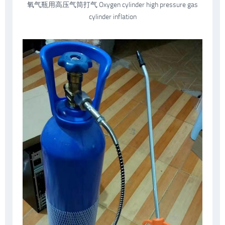
氧气瓶用高压气筒打气 Oxygen cylinder high pressure gas
cylinder inflation