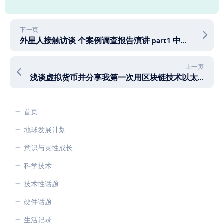
下一页
外星人接触访谈 个案例调查报告演讲 part1 中文字幕翻译 人类DNA基因密码未解之谜 ET 狮人猫科外星人 螳螂人 星际家人 麦田圈 超能力 通灵 跨维度
上一页
浅谈虚拟货币并分享我第一次用区块链技术以太坊货币ETH进行消费
首页
地球发展计划
意识与灵性成长
科学技术
技术性话题
硬件话题
生活记录