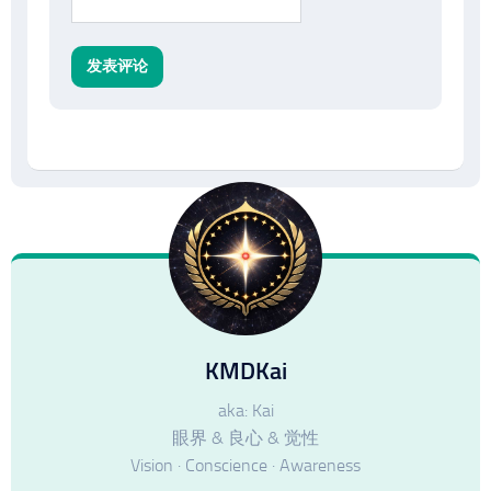
KMDKai
aka: Kai
眼界 & 良心 & 觉性
Vision · Conscience · Awareness