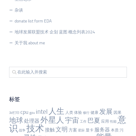
杂谈
donate list form EDA
地球发展联盟技术 企划 蓝图 概念列表2024
关于我 about me
标签
人生
发展
intel
cpu
人类
体验
健康
因果
3d打印
gpu
修行
意
外星人
宇宙
地球
巴夏
处理器
应用
工作
性能
识
技术
文明
服务器
接触
方案
显卡
本质
污
战争
星际