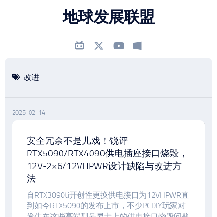
跳
地球发展联盟
至
内
容
改进
2025-02-14
安全冗余不是儿戏！锐评
RTX5090/RTX4090供电插座接口烧毁，
12V-2×6/12VHPWR设计缺陷与改进方
法
自RTX3090ti开创性更换供电接口为12VHPWR直
到如今RTX5090的发布上市，不少PCDIY玩家对
发生在这些高端型号显卡上的供电接口烧毁问题