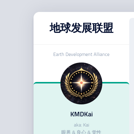
跳
至
地球发展联盟
内
容
Earth Development Alliance
KMDKai
aka: Kai
眼界 & 良心 & 觉性