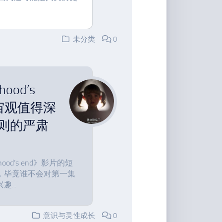
未分类
0
od’s
宙观值得深
则的严肃
d’s end》影片的短
，毕竟谁不会对第一集
...
意识与灵性成长
0