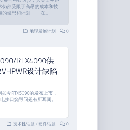
的发展与科技进步，人类文明距
术仍然受限于高昂的成本和技
的设想和计划——在...
地球发展计划
0
0/RTX4090供
2VHPWR设计缺陷
直到如今RTX5090的发布上市，
供电接口烧毁问题有所耳闻。
技术性话题
/
硬件话题
0