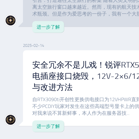
引言：打造通往太空旅行的桥梁 随着人类文明
离太空旅行窗口越来越近。然而，现有的航天技
术瓶颈。但是作为爱思考的一份子，我有一个大胆
进一步了解
2025-02-14
安全冗余不是儿戏！锐评RTX509
电插座接口烧毁，12V-2×6/1
与改进方法
自RTX3090ti开创性更换供电接口为12VHPWR
不少PCDIY玩家对发生在这些高端型号显卡上的
对我来说不算新鲜事，本人作为在服务器技...
进一步了解