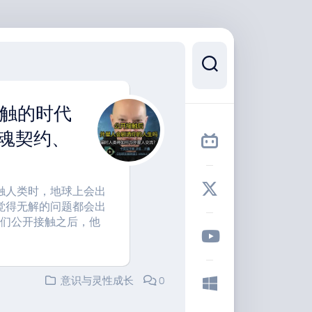
接触的时代
灵魂契约、
触人类时，地球上会出
觉得无解的问题都会出
我们公开接触之后，他
意识与灵性成长
0