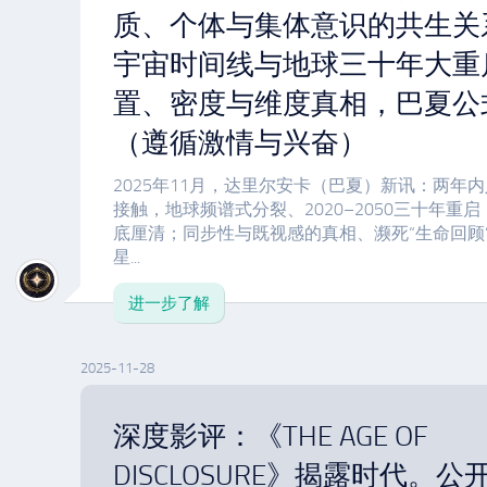
质、个体与集体意识的共生关
宇宙时间线与地球三十年大重
置、密度与维度真相，巴夏公
（遵循激情与兴奋）
2025年11月，达里尔安卡（巴夏）新讯：两年
接触，地球频谱式分裂、2020–2050三十年重
底厘清；同步性与既视感的真相、濒死“生命回顾
星...
进一步了解
2025-11-28
深度影评：《THE AGE OF
DISCLOSURE》揭露时代。