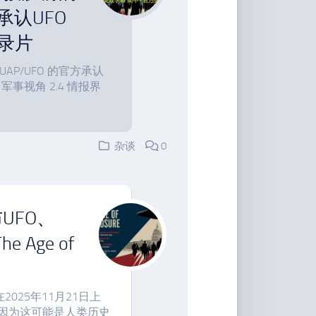
认UFO
纪录片
 UAP/UFO 的官方承认
军事视角 2.4 情报界
杂谈
0
UFO、
Age of
将在2025年11月21日上
因为这可能是人类历史