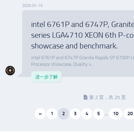
2025-01-15
intel 6761P and 6747P, Granit
series LGA4710 XEON 6th P-co
showcase and benchmark.
intel 6761P and 6747P Granite Rapids SP 6700P
Processor showcase, Quality v...
进一步了解
第 2 页，共 25 页
«
1
2
3
4
5
...
10
20