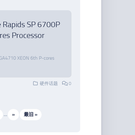
e Rapids SP 6700P
res Processor
 LGA4710 XEON 6th P-cores
硬件话题
0
...
»
最旧 »