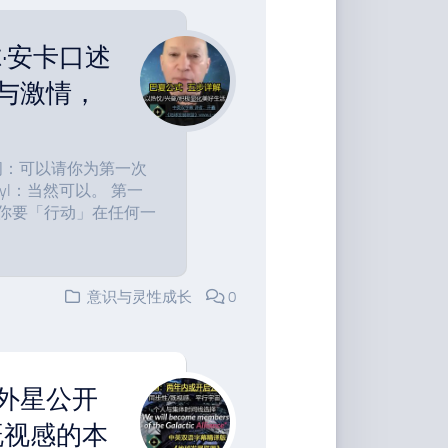
·安卡口述
与激情，
问：可以请你为第一次
l：当然可以。 第一
你要「行动」在任何一
意识与灵性成长
0
外星公开
既视感的本