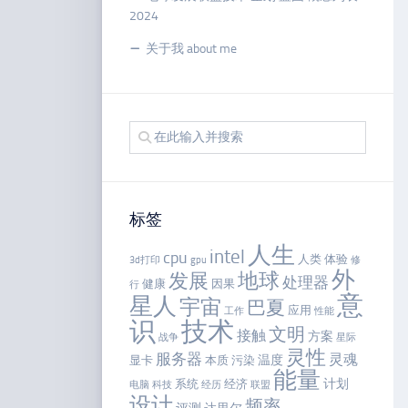
2024
关于我 about me
标签
人生
intel
cpu
人类
体验
3d打印
gpu
修
外
地球
发展
处理器
健康
因果
行
意
星人
宇宙
巴夏
应用
工作
性能
识
技术
文明
接触
方案
战争
星际
灵性
服务器
灵魂
温度
显卡
本质
污染
能量
计划
系统
经济
电脑
科技
经历
联盟
设计
频率