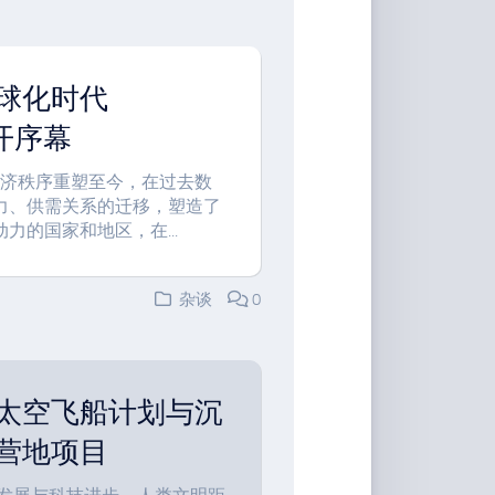
球化时代
已拉开序幕
经济秩序重塑至今，在过去数
力、供需关系的迁移，塑造了
的国家和地区，在...
杂谈
0
太空飞船计划与沉
营地项目